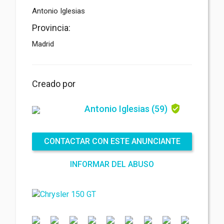
Antonio Iglesias
Archivo adjunto
(2MB - doc,pdf,zip)
Provincia:
Madrid
Creado por
Antonio Iglesias
(59)
Acepto las
Términos y condiciones
*
Acepto las
Política de privacidad
*
Acuerdo de protección de datos *
CONTACTAR CON ESTE ANUNCIANTE
ENVIAR
INFORMAR DEL ABUSO