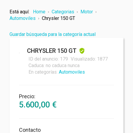
Está aquí:
Home
Categorias
Motor
Automoviles
Chrysler 150 GT
Guardar búsqueda para la categoría actual
CHRYSLER 150 GT
Tu nombre
ID del anuncio:
179
Visualizado:
1877
Caduca:
no caduca nunca
En categorías:
Automoviles
Su correo electrónico
Precio:
5.600,00
€
Mensaje
Contacto