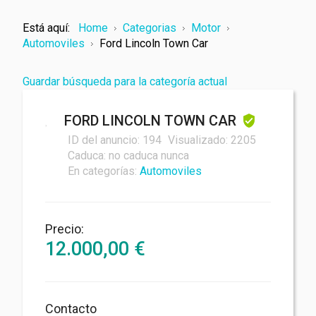
Está aquí:
Home
Categorias
Motor
Automoviles
Ford Lincoln Town Car
Guardar búsqueda para la categoría actual
FORD LINCOLN TOWN CAR
Tu nombre
ID del anuncio:
194
Visualizado:
2205
Caduca:
no caduca nunca
En categorías:
Automoviles
Su correo electrónico
Precio:
12.000,00
€
Mensaje
Contacto