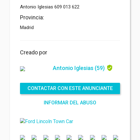
Antonio Iglesias 609 013 622
Archivo adjunto
(2MB - doc,pdf,zip)
Provincia:
Madrid
Creado por
Antonio Iglesias
(59)
Acepto las
Términos y condiciones
*
Acepto las
Política de privacidad
*
Acuerdo de protección de datos *
CONTACTAR CON ESTE ANUNCIANTE
ENVIAR
INFORMAR DEL ABUSO