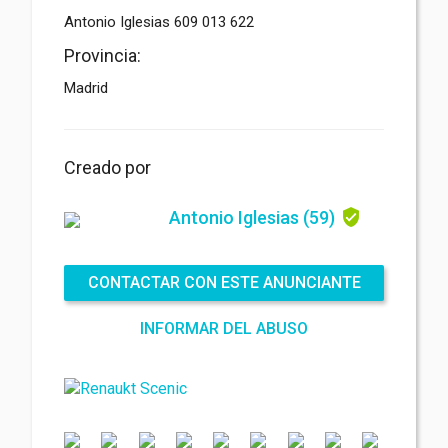
Antonio Iglesias 609 013 622
Archivo adjunto
(2MB - doc,pdf,zip)
Provincia:
Madrid
Creado por
Antonio Iglesias
(59)
Acepto las
Términos y condiciones
*
Acepto las
Política de privacidad
*
Acuerdo de protección de datos *
CONTACTAR CON ESTE ANUNCIANTE
ENVIAR
INFORMAR DEL ABUSO