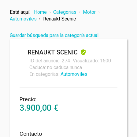
Está aquí:
Home
Categorias
Motor
Automoviles
Renaukt Scenic
Guardar búsqueda para la categoría actual
RENAUKT SCENIC
Tu nombre
ID del anuncio:
274
Visualizado:
1500
Caduca:
no caduca nunca
En categorías:
Automoviles
Su correo electrónico
Precio:
3.900,00
€
Mensaje
Contacto